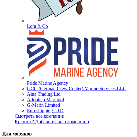
Lora & Co
Pride Marine Agency
GCC (German Crew Center) Marine Services LLC
Aina Trading Ltd
Adriatico Mariupol
G-Marin Limited
Euroshipping LTD
Смотреть все компании
Крюинг? Добавьте свою компанию
Для моряков