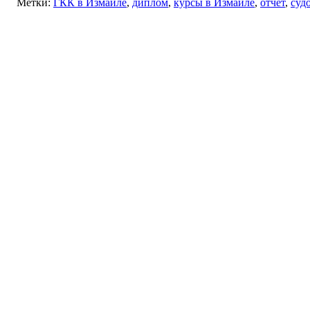
Метки:
ГКК в Измаиле
,
диплом
,
курсы в Измаиле
,
отчет
,
суд