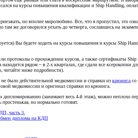
писался на курсы повышения квалификации и Ship Handling, оплат
риезжать, но вполне миролюбиво. Все, что я пропустил, это озн
но там же договорился уехать до четверга, сославшись на экзам
уется) Вы будете ходить на курсы повышения и курсы Ship Handlin
чили протоколы о прохождении курсов, а также сертификаты Ship
аходится рядом ~ в 2-х кварталах, где сдали все ксерокопии дл
ло, читайте ниже подробности).
ня не было действительной медкомиссии и справки из
крюинга
со 
 новой медкомиссии и оригинал справки из крюинга.
 и дипломированию (занимают весь 4-й этаж), можно неплохо пер
ь простенькая, но нормально готовят.
П, часть 3.
Обмен диплома на КДП