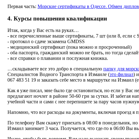
Первая часть:
Морские сертификаты в Одессе. Обмен диплом
4. Курсы повышения квалификации
Итак, когда у Вас есть на руках…
- все перечисленные выше сертификаты, 7 шт (или 8, если с S
- протокол о сдаче экзамена GMDSS
- медицинский сертификат (пока можно и просроченный)
- оба паспорта, гражданский можно не брать, но тогда сдел
- все справки о плавании и послужная книжка.
…складываете все это добро в специальную
папку для морс
Специалистов Водного Транспорта в Измаиле (
это филиал
) 
067 483 51 19 и заказать себе место в маршрутке на Измаил (
Как я уже писал, мне было где остановиться, но если у Вас 
предлагают ночлег в районе 50-60 грн за сутки. И забегая н
учебной части и сами с нее перепишете за пару часов нужную
Напомню, что все расходы на документы, включая проезд я п
По телефону Вам скажут приехать в 08:00 в понедельник, но 
Измаил занимает 3 часа. Получается, что где-то в 06:00 Вы в
Иначе, чтобы быть вовремя, Вам надо выезжать своим трансп