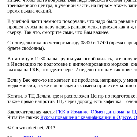
тренажерного центра, в учебной части, на первом этаже, за
время начала лекций.
В учебной части немного поворчали, что надо было раньше п
прошел курсы на пару недель раньше меня, приехал как и я, 
сверху! Так что, смотрите сами, что Вам важнее.
С понедельника по четверг между 08:00 и 17:00 (время варьир
будете свободны).
В пятницу в 11:30 наша группа уже освободилась, все полу
в Инспекцию по подготовке и дипломированию моряков, она н
выхода на ГКК, это где-то через 2 недели (это нам так повез
Если у Вас чего-то не хватает, не проблема, например, у ме
медкомиссии, а уже в день сдачи экзамена привез им копию
Кстати, в ТЦ Дельта, где и расположен Центр по подготовке
также прямо напротив ТЦ, через дорогу, есть кафешка – очен
Заключительная часть:
ГКК в Измаиле. Обмен диплома на ШД
Читайте также:
Курсы повышения квалификации в Одессе. 
© Crewmarket.net, 2013