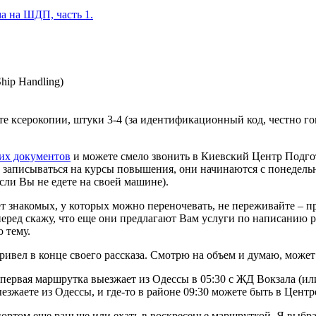
а на ШДП, часть 1.
hip Handling)
айте ксерокопии, штуки 3-4 (за идентификационный код, честно 
ких документов
и можете смело звонить в Киевский Центр Подг
и записываться на курсы повышения, они начинаются с понедельн
если Вы не едете на своей машине).
нет знакомых, у которых можно переночевать, не переживайте – п
аперед скажу, что еще они предлагают Вам услуги по написанию р
 тему.
ривел в конце своего рассказа. Смотрю на объем и думаю, может 
первая маршрутка выезжает из Одессы в 05:30 с ЖД Вокзала (или 0
ыезжаете из Одессы, и где-то в районе 09:30 можете быть в Цент
ортом еще раньше или ехать в воскресенье маршруткой. Я выбра