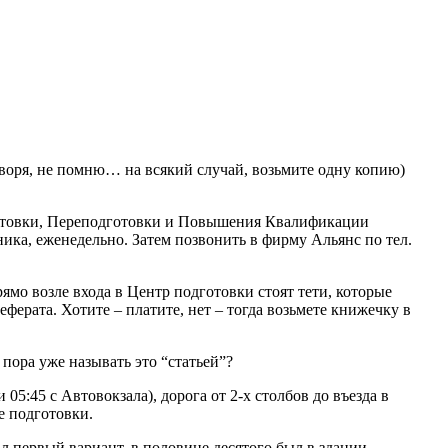
говоря, не помню… на всякий случай, возьмите одну копию)
отовки, Переподготовки и Повышения Квалификации
ика, еженедельно. Затем позвонить в фирму Альянс по тел.
рямо возле входа в Центр подготовки стоят тети, которые
еферата. Хотите – платите, нет – тогда возьмете книжечку в
пора уже называть это “статьей”?
5:45 с Автовокзала), дорога от 2-х столбов до въезда в
ре подготовки.
л первый вариант, в половине десятого был в здании