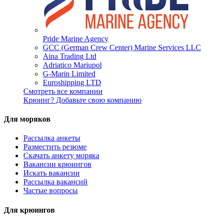
Pride Marine Agency
GCC (German Crew Center) Marine Services LLC
Aina Trading Ltd
Adriatico Mariupol
G-Marin Limited
Euroshipping LTD
Смотреть все компании
Крюинг? Добавьте свою компанию
Для моряков
Раccылка анкеты
Разместить резюме
Скачать анкету моряка
Вакансии крюингов
Искать вакансии
Рассылка вакансий
Частые вопросы
Для крюингов